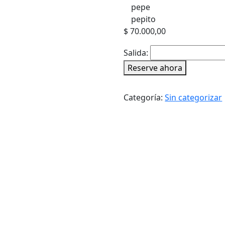
pepe
pepito
$
70.000,00
Salida:
Caminos
Reserve ahora
del
Vino
Categoría:
Sin categorizar
entre
Montañas
cantidad