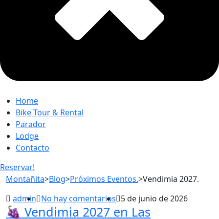
Home
Bike Tour & Rental
Parador
Lodge
Contacto
Reservar!
Montañita
>
Blog
>
Próximos Eventos.
>
Vendimia 2027.
admin
No hay comentarios
5 de junio de 2026
🍇 Vendimia 2027 en Las