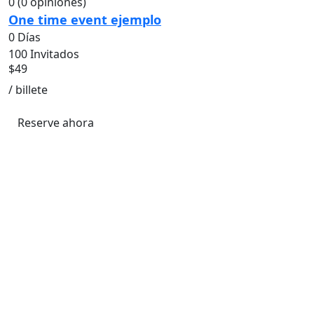
0
(0 opiniones)
One time event ejemplo
0 Días
100 Invitados
$
49
/ billete
Reserve ahora