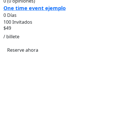
0
(0 opiniones)
One time event ejemplo
0 Días
100 Invitados
$
49
/ billete
Reserve ahora