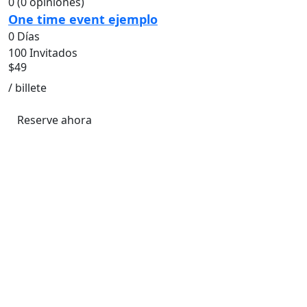
0
(0 opiniones)
One time event ejemplo
0 Días
100 Invitados
$
49
/ billete
Reserve ahora