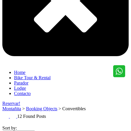
Home
Bike Tour & Rental
Parador
Lodge
Contacto
Reservar!
Montañita
>
Booking Objects
>
Convertibles
12 Found Posts
Sort by: