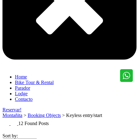
Home
Bike Tour & Rental
Parador
Lodge
Contacto
Reservar!
Montañita
>
Booking Objects
>
Keyless entry/start
12 Found Posts
Sort by: