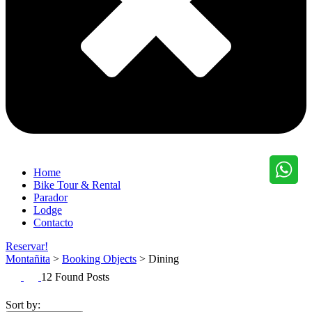
Home
Bike Tour & Rental
Parador
Lodge
Contacto
Reservar!
Montañita
>
Booking Objects
>
Dining
12 Found Posts
Sort by: